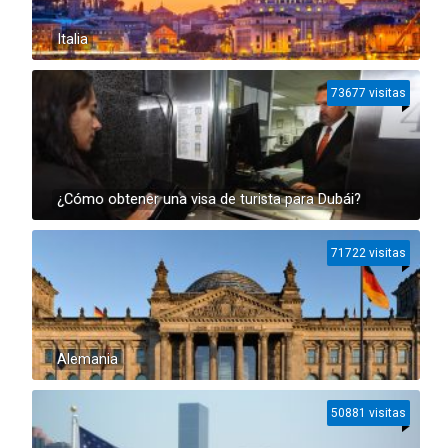
Italia
73677 visitas
¿Cómo obtener una visa de turista para Dubái?
71722 visitas
Alemania
50881 visitas