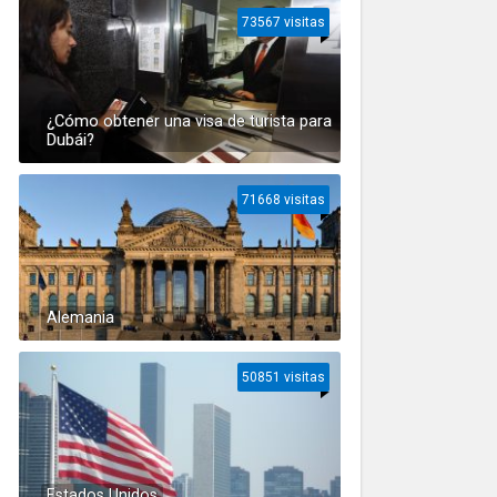
73567 visitas
¿Cómo obtener una visa de turista para
Dubái?
71668 visitas
Alemania
50851 visitas
Estados Unidos