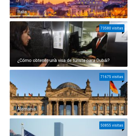
Italia
73580 visitas
¿Cómo obtener una visa de turista para Dubái?
71675 visitas
Alemania
50855 visitas